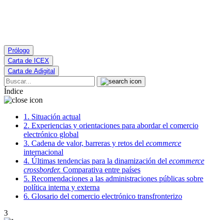
Prólogo
Carta de ICEX
Carta de Adigital
Skip
Search
to
Índice
content
1.
Situación actual
2.
Experiencias y orientaciones para abordar el comercio
electrónico global
3.
Cadena de valor, barreras y retos del
ecommerce
internacional
4.
Últimas tendencias para la dinamización del
ecommerce
crossborder.
Comparativa entre países
5.
Recomendaciones a las administraciones públicas sobre
política interna y externa
6.
Glosario del comercio electrónico transfronterizo
3