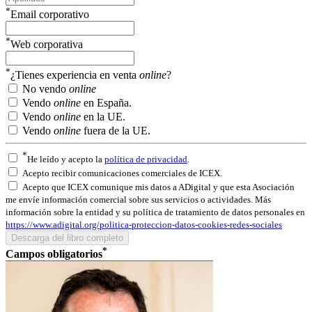
*
Email corporativo
*
Web corporativa
*
¿Tienes experiencia en venta
online
?
No vendo
online
Vendo
online
en España.
Vendo
online
en la UE.
Vendo
online
fuera de la UE.
*
He leído y acepto la
política de privacidad
.
Acepto recibir comunicaciones comerciales de ICEX.
Acepto que ICEX comunique mis datos a ADigital y que esta Asociación
me envíe información comercial sobre sus servicios o actividades. Más
información sobre la entidad y su política de tratamiento de datos personales en
https://www.adigital.org/politica-proteccion-datos-cookies-redes-sociales
*
Campos obligatorios