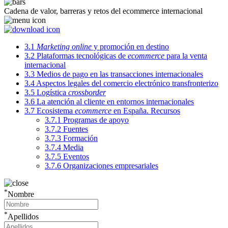
Cadena de valor, barreras y retos del ecommerce internacional
3.1
Marketing online
y promoción en destino
3.2
Plataformas tecnológicas de
ecommerce
para la venta
internacional
3.3
Medios de pago en las transacciones internacionales
3.4
Aspectos legales del comercio electrónico transfronterizo
3.5
Logística
crossborder
3.6
La atención al cliente en entornos internacionales
3.7
Ecosistema
ecommerce
en España. Recursos
3.7.1
Programas de apoyo
3.7.2
Fuentes
3.7.3
Formación
3.7.4
Media
3.7.5
Eventos
3.7.6
Organizaciones empresariales
*
Nombre
*
Apellidos