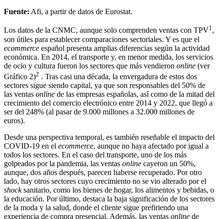
Fuente:
Afi, a partir de datos de Eurostat.
1
Los datos de la CNMC, aunque solo comprenden ventas con TPV
,
son útiles para establecer comparaciones sectoriales. Y es que el
ecommerce
español presenta amplias diferencias según la actividad
económica. En 2014, el transporte y, en menor medida, los servicios
de ocio y cultura fueron los sectores que más vendieron
online
(ver
2
Gráfico 2)
. Tras casi una década, la envergadura de estos dos
sectores sigue siendo capital, ya que son responsables del 50% de
las ventas
online
de las empresas españolas, así como de la mitad del
crecimiento del comercio electrónico entre 2014 y 2022, que llegó a
ser del 248% (al pasar de 9.000 millones a 32.000 millones de
euros).
Desde una perspectiva temporal, es también reseñable el impacto del
COVID-19 en el
ecommerce
, aunque no haya afectado por igual a
todos los sectores. En el caso del transporte, uno de los más
golpeados por la pandemia, las ventas
online
cayeron un 50%,
aunque, dos años después, parecen haberse recuperado. Por otro
lado, hay otros sectores cuyo crecimiento no se vio alterado por el
shock
sanitario, como los bienes de hogar, los alimentos y bebidas, o
la educación. Por último, destaca la baja significación de los sectores
de la moda y la salud, donde el cliente sigue prefiriendo una
experiencia de compra presencial. Además, las ventas
online
de