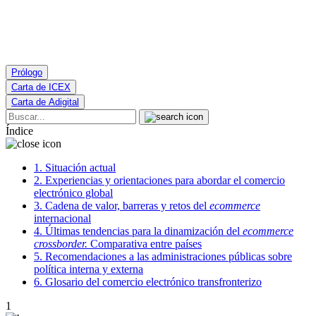
Prólogo
Carta de ICEX
Carta de Adigital
Skip
Search
to
Índice
content
1.
Situación actual
2.
Experiencias y orientaciones para abordar el comercio
electrónico global
3.
Cadena de valor, barreras y retos del
ecommerce
internacional
4.
Últimas tendencias para la dinamización del
ecommerce
crossborder.
Comparativa entre países
5.
Recomendaciones a las administraciones públicas sobre
política interna y externa
6.
Glosario del comercio electrónico transfronterizo
1